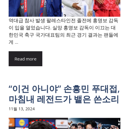
역대급 참사 발생 팔레스타인전 졸전에 홍명보 감독
이 입을 열었습니다. 실망 홍명보 감독이 이끄는 대
한민국 축구 국가대표팀의 최근 경기 결과는 팬들에
게 ...
Read more
“이건 아니야” 손흥민 푸대접,
마침내 레전드가 뱉은 쓴소리
11월 13, 2024