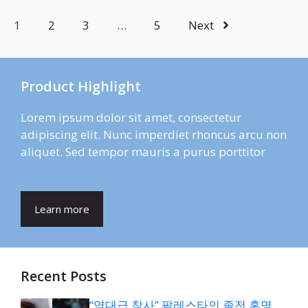
1
2
3
…
5
Next
Product Highlight
Lorem ipsum dolor sit amet, consectetur
adipiscing elit. Nunc imperdiet rhoncus arcu non
aliquet. Sed tempor mauris a purus porttitor
Learn more
Recent Posts
“역대급 참사” 팔레스타인 졸전 홍명