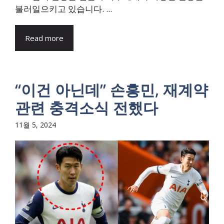
불러일으키고 있습니다. ...
Read more
“이건 아닌데” 손흥민, 재계약
관련 충격소식 전했다
11월 5, 2024