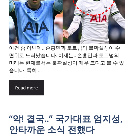
이건 좀 아닌데.. 손흥민과 토트넘의 불확실성이 수
면위로 드러났습니다. 이제는.. 손흥민과 토트넘의
미래는 현재로서는 불확실성이 매우 크다고 볼 수 있
습니다. 특히 ...
Read more
“악! 결국..” 국가대표 엄지성,
안타까운 소식 전했다