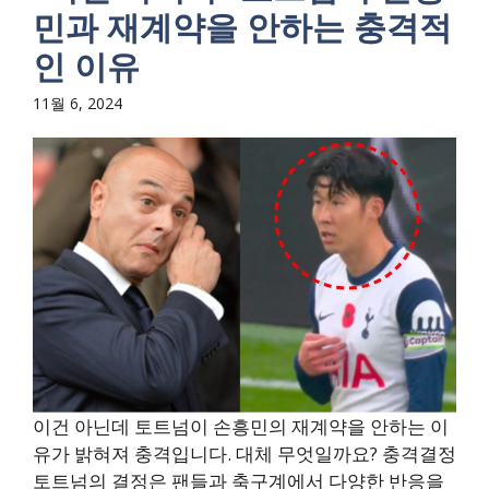
민과 재계약을 안하는 충격적
인 이유
11월 6, 2024
이건 아닌데 토트넘이 손흥민의 재계약을 안하는 이
유가 밝혀져 충격입니다. 대체 무엇일까요? 충격결정
토트넘의 결정은 팬들과 축구계에서 다양한 반응을