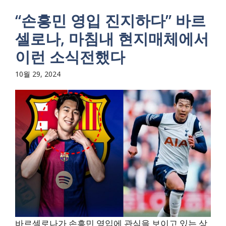
“손흥민 영입 진지하다” 바르
셀로나, 마침내 현지매체에서
이런 소식전했다
10월 29, 2024
바르셀로나가 손흥민 영입에 관심을 보이고 있는 상