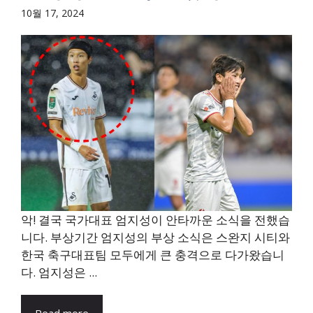
10월 17, 2024
악! 결국 국가대표 엄지성이 안타까운 소식을 전했습
니다. 부상기간 엄지성의 부상 소식은 스완지 시티와
한국 축구대표팀 모두에게 큰 충격으로 다가왔습니
다. 엄지성은 ...
Read more