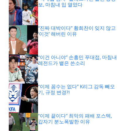
보, 마침내 입 열었다
“진짜 대박이다” 황희찬이 잊지 않고
‘이것’ 해버린 이유
“이건 아니야” 손흥민 푸대접, 마침내
레전드가 뱉은 쓴소리
“이제 꼼수는 없다” K리그 감독 빼오
기, 규정 변경?!
“이제 끝이다” 최악의 패배 포스텍,
갑자기 분노폭발한 이유