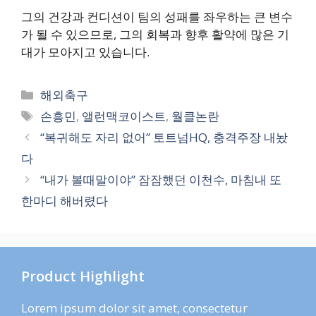
그의 건강과 컨디션이 팀의 성패를 좌우하는 큰 변수
가 될 수 있으므로, 그의 회복과 향후 활약에 많은 기
대가 모아지고 있습니다.
카
해외축구
테
태
손흥민
,
앨런맥코이스트
,
월클논란
고
그
“복귀해도 자리 없어” 토트넘HQ, 충격주장 내놨
리
다
“내가 볼때말이야” 잠잠했던 이천수, 마침내 또
한마디 해버렸다
Product Highlight
Lorem ipsum dolor sit amet, consectetur