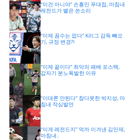
“이건 아니야” 손흥민 푸대접, 마침내
레전드가 뱉은 쓴소리
“이제 꼼수는 없다” K리그 감독 빼오
기, 규정 변경?!
“이제 끝이다” 최악의 패배 포스텍,
갑자기 분노폭발한 이유
“이대론 안된다” 참다못한 박지성, 마
침내 작심발언
“이게 레전드지” 억까 이겨낸 김민재,
마침내..