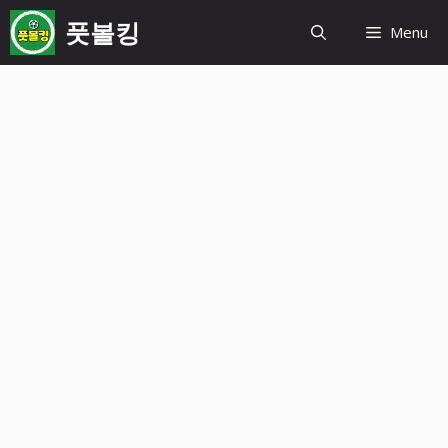
컨
풋볼킹
Menu
텐
츠
로
건
너
뛰
기