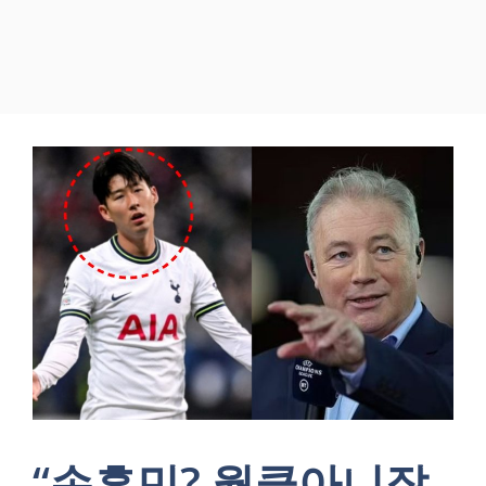
“손흥민? 월클아니잖